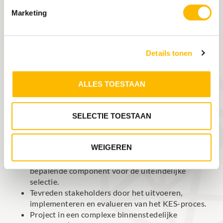
financiën, risico’s en het aansturen van een team van
Marketing
SCB toetsers voor de uitvoeringsbegeleiding.
Details tonen
ALLES TOESTAAN
BEHAALDE RESULTAAT
SELECTIE TOESTAAN
Oplevering van referentieontwerp en
basisovereenkomst met vraagspecificatie en
WEIGEREN
relevante annexen.
Beheersing aanbestedingstraject met kwaliteit als
bepalende component voor de uiteindelijke
selectie.
Tevreden stakeholders door het uitvoeren,
implementeren en evalueren van het KES-proces.
Project in een complexe binnenstedelijke