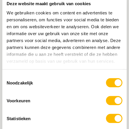
oplevering van het werk aan de beheersorganisatie.
Deze website maakt gebruik van cookies
We gebruiken cookies om content en advertenties te
personaliseren, om functies voor social media te bieden
en om ons websiteverkeer te analyseren. Ook delen we
informatie over uw gebruik van onze site met onze
partners voor social media, adverteren en analyse. Deze
UITVOERING
partners kunnen deze gegevens combineren met andere
Patrice heeft in de voorbereidingsfase het projectplan
informatie die u aan ze heeft verstrekt of die ze hebben
geschreven en de uitvraag voor de contractering van een
verzameld op basis van uw gebruik van hun services.
ingenieursbureau opgesteld. Hij heeft de
selectieprocedure voor het ingenieursbureau begeleid
Toestemmingsselectie
en was verantwoordelijk voor de overall coördinatie
Noodzakelijk
tijdens de voorbereidingsfase van het projectteam en
het ingenieursbureau. Na afronding van de
contractstukken was hij verantwoordelijk voor het
Voorkeuren
contracteren van een aannemer door het opstarten,
doorlopen en afronden van een Europese openbare
aanbestedingsprocedure. Tijdens de uitvoering heeft
Statistieken
Patrice als technisch/contractmanager gefunctioneerd
en had de verantwoordelijkheid voor de kwaliteit, scope,