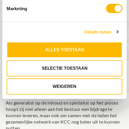
Marketing
Details tonen
ALLES TOESTAAN
Niet alleen over ‘de mens’ achter Marjolein, maar ook
wat zij te bieden heeft qua ervaring vanuit het ‘groene’
maatschappelijke domein (gebied-, landschap en
SELECTIE TOESTAAN
natuurontwikkeling) bij een groot aantal organisaties in
leidinggevende rollen. Hierbij liggen onderwerpen als
omgeving, duurzaamheid en klimaat haar nauw aan het
WEIGEREN
hart.
Als generalist op de inhoud en specialist op het proces
hoopt zij niet alleen aan het bestuur een bijdrage te
kunnen leveren, maar ook om samen met de leden het
gezamenlijke netwerk van KCC nog beter uit te kunnen
nutten.