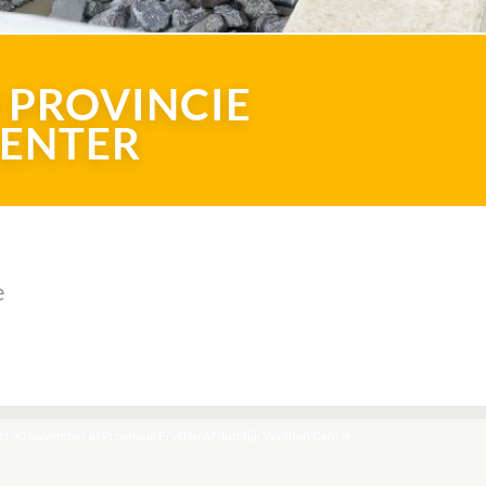
 PROVINCIE
CENTER
e
 30 november in Provincie Fryslân Afsluitdijk Wadden Center