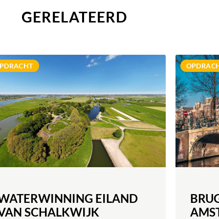
GERELATEERD
MEER INFORMATIE
PDRACHT
OPDRAC
WATERWINNING EILAND
BRU
VAN SCHALKWIJK
AMS