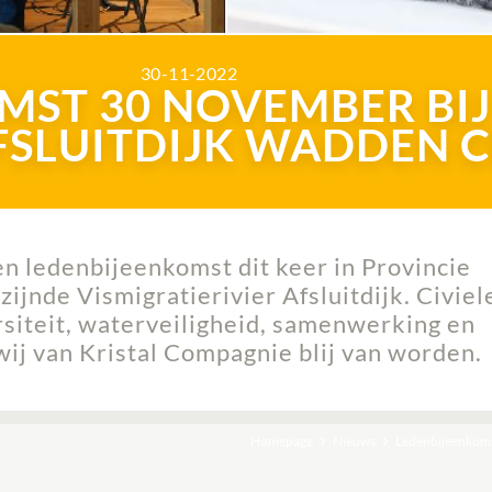
30-11-2022
MST 30 NOVEMBER BIJ
FSLUITDIJK WADDEN 
ledenbijeenkomst dit keer in Provincie
ijnde Vismigratierivier Afsluitdijk. Civiel
rsiteit, waterveiligheid, samenwerking en
ij van Kristal Compagnie blij van worden.
Homepage
Nieuws
Ledenbijeenkomst