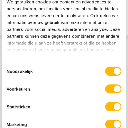
We gebruiken cookies om content en advertenties te
Uiteraard zijn wij HEEL trots op onze
personaliseren, om functies voor social media te bieden
coöperatieleden Miranda van Ark en Cees van
en om ons websiteverkeer te analyseren. Ook delen we
Leeuwen.
informatie over uw gebruik van onze site met onze
partners voor social media, adverteren en analyse. Deze
partners kunnen deze gegevens combineren met andere
informatie die u aan ze heeft verstrekt of die ze hebben
verzameld op basis van uw gebruik van hun services.
Toestemmingsselectie
Noodzakelijk
Voorkeuren
Statistieken
Marketing
Een handboek System Engineering voor