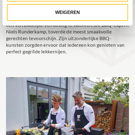
om te genieten van de natuurlijke schoonheid en het
historische karakter van dit charmante stadje.
WEIGEREN
Na het ontspannen rondje op de fluisterboot, stond ons
een verrukkelijke verrassing te wachten. De BBQ-expert,
Niels Runderkamp, toverde de meest smaakvolle
gerechten tevoorschijn. Zijn uitzonderlijke BBQ-
kunsten zorgden ervoor dat iedereen kon genieten van
perfect gegrilde lekkernijen.