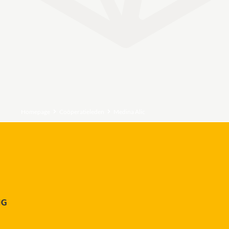
Homepage
Coöperatieleden
Medina Alic
NG