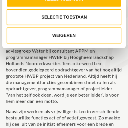
ERVARING
Zowel professioneel als maatschappelijk, is Leo sinds
SELECTIE TOESTAAN
zijn studietijd werkzaam in leidinggevende en
richtinggevende functies en rollen. Rond zijn dertigste
werd hij bedrijfsleider bij BAM infra en milieu en
WEIGEREN
sindsdien was hij achtereenvolgens afdelingshoofd
Vastgoed bij Port of Amsterdam, clustermanager
adviesgroep Water bij consultant APPM en
programmamanager HWBP bij Hoogheemraadschap
Hollands Noorderkwartier. Tenslotte werd Leo
bovendien gedelegeerd opdrachtgever van het nog altijd
grootste HWBP project van Nederland. Altijd heeft hij
die managementfuncties gecombineerd met rollen als
opdrachtgever, programmamanager of projectleider.
´Van het zelf ook doen, word je een beter leider’, is voor
hem meer dan een motto.
Naast zijn werk en als vrijwilliger is Leo in verschillende
bestuurlijke functies actief of actief geweest. Zo maakte
hij deel uit van de initiatiefnemers voor een brede en