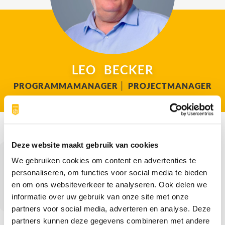
LEO
BECKER
PROGRAMMAMANAGER
|
PROJECTMANAGER
Deze website maakt gebruik van cookies
Leo is een senior professional op de
We gebruiken cookies om content en advertenties te
vakgebieden gebiedsontwikkeling,
personaliseren, om functies voor social media te bieden
infrastructuur, waterveiligheid en
en om ons websiteverkeer te analyseren. Ook delen we
watersystemen, met ruime praktische kennis
informatie over uw gebruik van onze site met onze
en ervaring en goede management- en
leiderschapskwaliteiten. Hij is een strategisch
partners voor social media, adverteren en analyse. Deze
en verantwoordelijk leider en wordt ervaren
partners kunnen deze gegevens combineren met andere