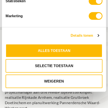
Statistieken
ieders belangen.
Marketing
Omgevingsmanagement
Projectmanagement
Details tonen
ALLES TOESTAAN
ERVARING
Als project-, proces- en omgevingsmanager werkt Erwin
SELECTIE TOESTAAN
al meer dan twintig jaar aan complexe gebiedsopgaven.
Dat deed hij in meerdere hoogwaterveiligheids- en
WEIGEREN
MIRT-projecten in alle fasen, van (voor)verkenning tot
en met de realisatie. Momenteel werkt hij als
projectmanager aan drie HWBP dijkversterkingen:
realisatie Rijnkade Arnhem, realisatie Grutbroek
Doetinchem en planuitwerking Pannerdensche Waard-
Westervoort.