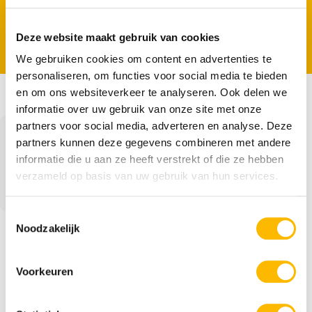
OMGEVINGSMANAGER
|
PROCESMANAGER
|
PROJECTMANAGER
Deze website maakt gebruik van cookies
We gebruiken cookies om content en advertenties te
personaliseren, om functies voor social media te bieden
en om ons websiteverkeer te analyseren. Ook delen we
informatie over uw gebruik van onze site met onze
partners voor social media, adverteren en analyse. Deze
Erwin is ervaren in het verbinden van partijen,
partners kunnen deze gegevens combineren met andere
formuleren van een gezamenlijke opgave
informatie die u aan ze heeft verstrekt of die ze hebben
leiding geven aan teams en het opzetten en
verzameld op basis van uw gebruik van hun services.
uitvoeren van projecten. Met zijn creatieve
geest, strategisch inzicht en organisatorische
kwaliteiten zorgt Erwin op praktische wijze
Toestemmingsselectie
voor voortgang en resultaat. Erwin zet mensen
Noodzakelijk
in hun kracht, heeft een sterk
inlevingsvermogen, en weet de balans te
houden tussen zakelijk en menselijk.
Voorkeuren
Daarnaast is hij vertrouwd met bestuurders en
marktpartijen, en weet wat nodig om is tot
besluitvorming te komen met respect voor